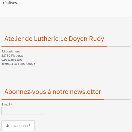
réalisés.
Atelier de Lutherie Le Doyen Rudy
4,keradennec
22780 Plougras
02/96/38/52/09
siret:424 414 290 00025
Abonnez-vous à notre newsletter
E-mail
*