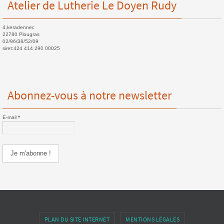
Atelier de Lutherie Le Doyen Rudy
4,keradennec
22780 Plougras
02/96/38/52/09
siret:424 414 290 00025
Abonnez-vous à notre newsletter
E-mail
*
PLAN DU SITE INTERNET
MENTIONS LÉGALES