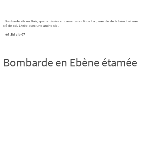
Bombarde sib en Buis, quatre viroles en corne, une clé de La , une clé de la bémol et une
clé de sol. Livrée avec une anche sib .
réf :Bd sib 07
Bombarde en Ebène étamée