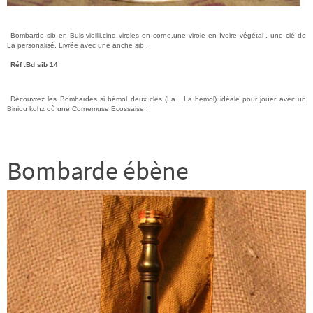
Bombarde sib en Buis vieilli,cinq viroles en corne,une virole en Ivoire végétal , une clé de
La personalisé. Livrée avec une anche sib .
Réf :Bd sib 14
Découvrez les Bombardes si bémol deux clés (La , La bémol) idéale pour jouer avec un
Biniou kohz où une Cornemuse Ecossaise .
Bombarde ébène