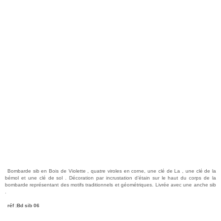
Bombarde sib en Bois de Violette , quatre viroles en corne, une clé de La , une clé de la
bémol et une clé de sol . Décoration par incrustation d’étain sur le haut du corps de la
bombarde représentant des motifs traditionnels et géométriques. Livrée avec une anche sib
.
réf :Bd sib 06