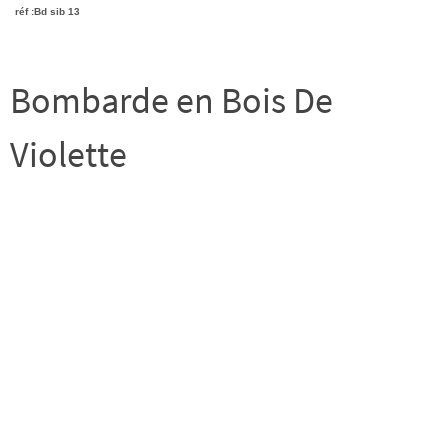
réf :Bd sib 13
Bombarde en Bois De
Violette