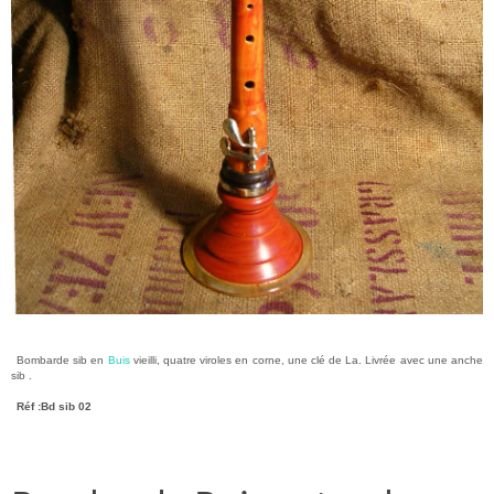
Bombarde sib en
Buis
vieilli, quatre viroles en corne, une clé de La. Livrée avec une anche
sib .
Réf :Bd sib 02