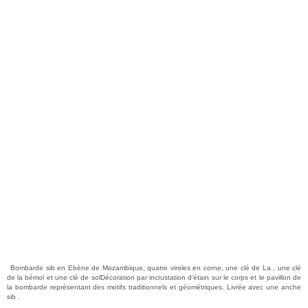
Bombarde sib en Ebène de Mozambique, quatre viroles en corne, une clé de La , une clé
de la bémol et une clé de solDécoration par incrustation d’étain sur le corps et le pavillon de
la bombarde représentant des motifs traditionnels et géométriques. Livrée avec une anche
sib .