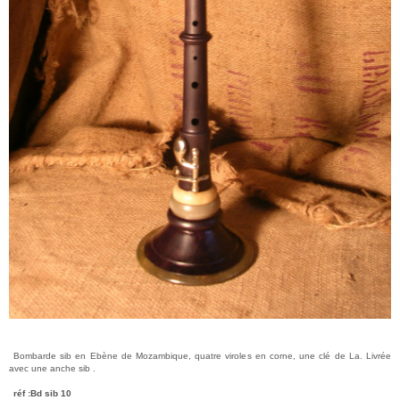
Bombarde sib en Ebène de Mozambique, quatre viroles en corne, une clé de La. Livrée
avec une anche sib .
réf :Bd sib 10