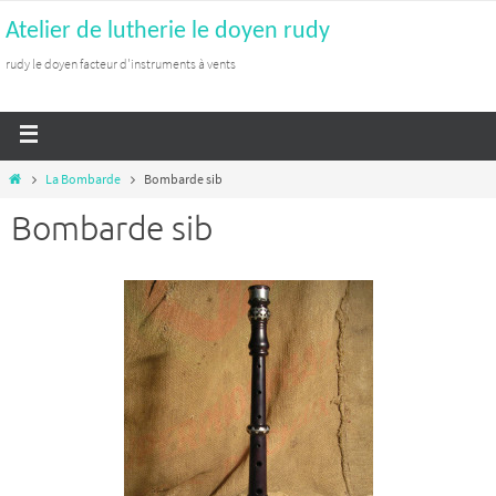
Atelier de lutherie le doyen rudy
rudy le doyen facteur d'instruments à vents
La Bombarde
Bombarde sib
Bombarde sib