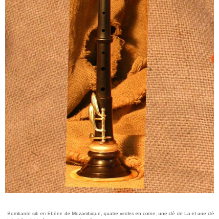
Bombarde sib en Ebène de Mozambique, quatre viroles en corne, une clé de La et une clé