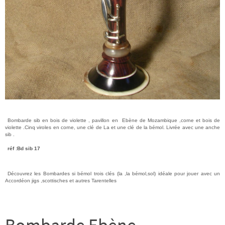
Bombarde sib en bois de violette , pavillon en Ebène de Mozambique ,corne et bois de
violette .Cinq viroles en corne, une clé de La et une clé de la bémol. Livrée avec une anche
sib .
réf :Bd sib 17
Découvrez les Bombardes si bémol trois clés (la ,la bémol,sol) idéale pour jouer avec un
Accordéon jigs ,scottisches et autres Tarentelles