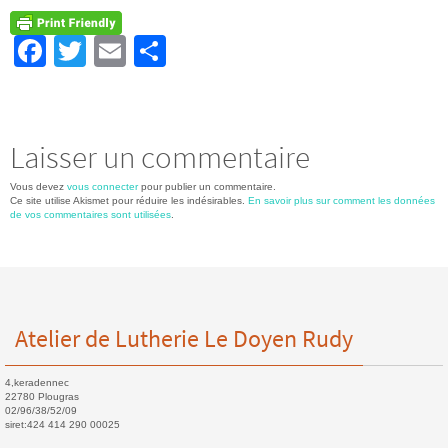
Fa
T
E
Pa
ce
wi
m
rt
b
tt
ail
ag
o
er
er
Laisser un commentaire
o
Vous devez
vous connecter
pour publier un commentaire.
k
Ce site utilise Akismet pour réduire les indésirables.
En savoir plus sur comment les données
de vos commentaires sont utilisées
.
Atelier de Lutherie Le Doyen Rudy
4,keradennec
22780 Plougras
02/96/38/52/09
siret:424 414 290 00025