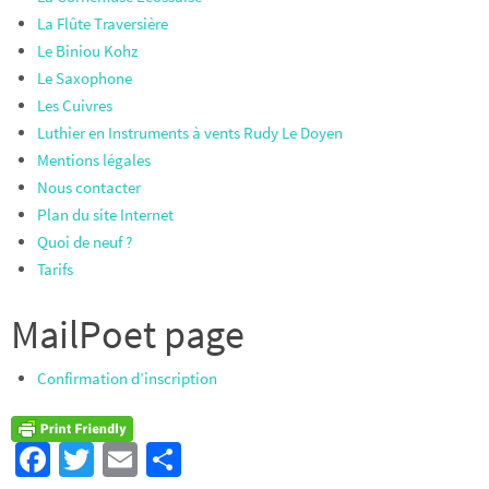
La Flûte Traversière
Le Biniou Kohz
Le Saxophone
Les Cuivres
Luthier en Instruments à vents Rudy Le Doyen
Mentions légales
Nous contacter
Plan du site Internet
Quoi de neuf ?
Tarifs
MailPoet page
Confirmation d’inscription
Fa
T
E
Pa