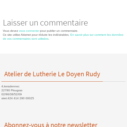
ce
wi
m
rt
b
tt
ail
ag
o
er
er
Laisser un commentaire
o
Vous devez
vous connecter
pour publier un commentaire.
k
Ce site utilise Akismet pour réduire les indésirables.
En savoir plus sur comment les données
de vos commentaires sont utilisées
.
Atelier de Lutherie Le Doyen Rudy
4,keradennec
22780 Plougras
02/96/38/52/09
siret:424 414 290 00025
Abonnez-vous à notre newsletter