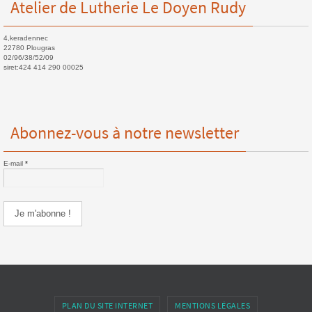
Atelier de Lutherie Le Doyen Rudy
4,keradennec
22780 Plougras
02/96/38/52/09
siret:424 414 290 00025
Abonnez-vous à notre newsletter
E-mail
*
PLAN DU SITE INTERNET
MENTIONS LÉGALES