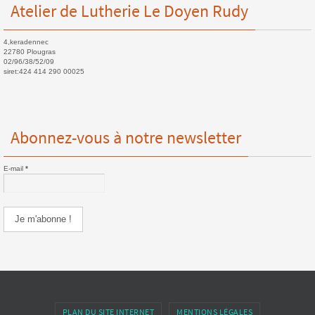
Atelier de Lutherie Le Doyen Rudy
4,keradennec
22780 Plougras
02/96/38/52/09
siret:424 414 290 00025
Abonnez-vous à notre newsletter
E-mail
*
PLAN DU SITE INTERNET
MENTIONS LÉGALES