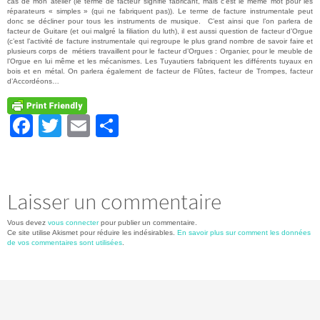
cas de mon atelier (le terme de facteur signifie fabricant, mais c’est le même mot pour les
réparateurs « simples » (qui ne fabriquent pas)). Le terme de facture instrumentale peut
donc se décliner pour tous les instruments de musique. C’est ainsi que l’on parlera de
facteur de Guitare (et oui malgré la filiation du luth), il est aussi question de facteur d’Orgue
(c’est l’activité de facture instrumentale qui regroupe le plus grand nombre de savoir faire et
plusieurs corps de métiers travaillent pour le facteur d’Orgues : Organier, pour le meuble de
l’Orgue en lui même et les mécanismes. Les Tuyautiers fabriquent les différents tuyaux en
bois et en métal. On parlera également de facteur de Flûtes, facteur de Trompes, facteur
d’Accordéons…
Fa
T
E
Pa
ce
wi
m
rt
b
tt
ail
ag
o
er
er
Laisser un commentaire
o
Vous devez
vous connecter
pour publier un commentaire.
k
Ce site utilise Akismet pour réduire les indésirables.
En savoir plus sur comment les données
de vos commentaires sont utilisées
.