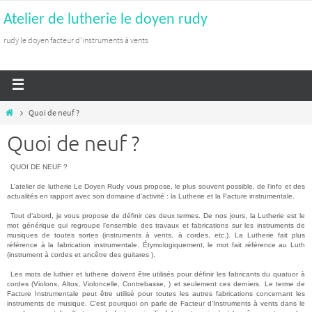
Atelier de lutherie le doyen rudy
rudy le doyen facteur d'instruments à vents
Quoi de neuf ?
Quoi de neuf ?
QUOI DE NEUF ?
L’atelier de lutherie Le Doyen Rudy vous propose, le plus souvent possible, de l’info et des
actualités en rapport avec son domaine d’activité : la Lutherie et la Facture instrumentale.
Tout d’abord, je vous propose de définir ces deux termes. De nos jours, la Lutherie est le
mot générique qui regroupe l’ensemble des travaux et fabrications sur les instruments de
musiques de toutes sortes (instruments à vents, à cordes, etc.). La Lutherie fait plus
référence à la fabrication instrumentale. Étymologiquement, le mot fait référence au Luth
(instrument à cordes et ancêtre des guitares ).
Les mots de luthier et lutherie doivent être utilisés pour définir les fabricants du quatuor à
cordes (Violons, Altos, Violoncelle, Contrebasse, ) et seulement ces derniers. Le terme de
Facture Instrumentale peut être utilisé pour toutes les autres fabrications concernant les
instruments de musique. C’est pourquoi on parle de Facteur d’Instruments à vents dans le