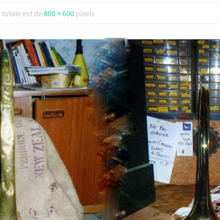
e totale est de
800 × 600
pixels