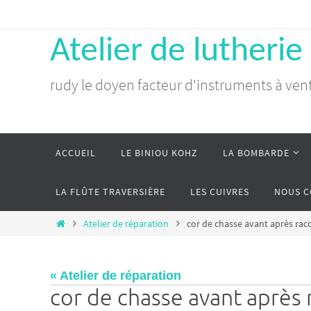
Atelier de lutherie
rudy le doyen facteur d'instruments à ven
ACCUEIL
LE BINIOU KOHZ
LA BOMBARDE
LA FLÛTE TRAVERSIÈRE
LES CUIVRES
NOUS 
Atelier de réparation
cor de chasse avant après rac
« Atelier de réparation
cor de chasse avant après 