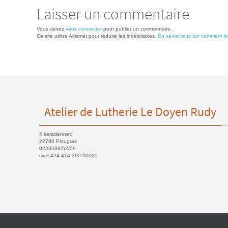
Laisser un commentaire
Vous devez
vous connecter
pour publier un commentaire.
Ce site utilise Akismet pour réduire les indésirables.
En savoir plus sur comment l
Atelier de Lutherie Le Doyen Rudy
4,keradennec
22780 Plougras
02/96/38/52/09
siret:424 414 290 00025