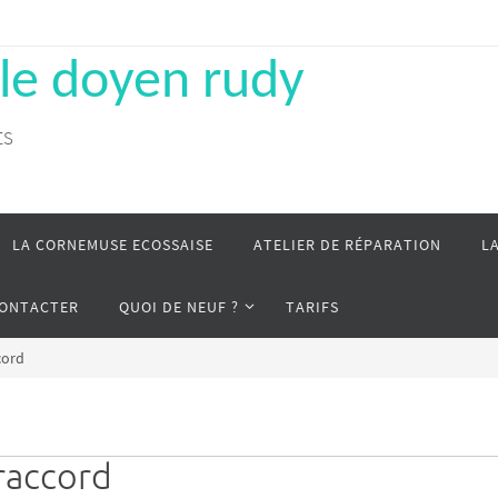
 le doyen rudy
ts
LA CORNEMUSE ECOSSAISE
ATELIER DE RÉPARATION
L
CONTACTER
QUOI DE NEUF ?
TARIFS
cord
raccord