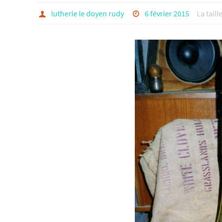
lutherie le doyen rudy
6 février 2015
La taill