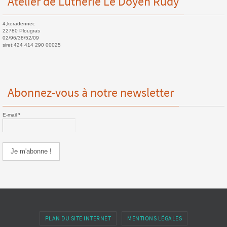
Atelier de Lutherie Le Doyen Rudy
4,keradennec
22780 Plougras
02/96/38/52/09
siret:424 414 290 00025
Abonnez-vous à notre newsletter
E-mail
*
PLAN DU SITE INTERNET
MENTIONS LÉGALES