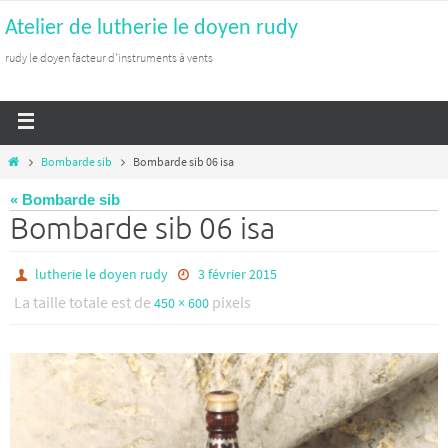
Atelier de lutherie le doyen rudy
rudy le doyen facteur d'instruments à vents
Bombarde sib
Bombarde sib 06 isa
« Bombarde sib
Bombarde sib 06 isa
lutherie le doyen rudy
3 février 2015
La taille totale est de
pixels
450 × 600