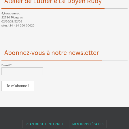
Atelier de Lutherie Le Doyen Rudy
4,keradennec
22780 Plougras
02/96/38/52/09
siret:424 414 290 00025
Abonnez-vous à notre newsletter
E-mail
*
PLAN DU SITE INTERNET
MENTIONS LÉGALES