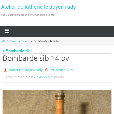
Atelier de lutherie le doyen rudy
rudy le doyen facteur d'instruments à vents
Bombarde sib
Bombarde sib 14 bv
« Bombarde sib
Bombarde sib 14 bv
lutherie le doyen rudy
29 janvier 2015
La taille totale est de
pixels
450 × 600