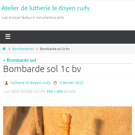
Atelier de lutherie le doyen rudy
rudy le doyen facteur d'instruments à vents
Bombarde sol
Bombarde sol 1c bv
« Bombarde sol
Bombarde sol 1c bv
lutherie le doyen rudy
3 février 2015
La taille totale est de
pixels
450 × 600