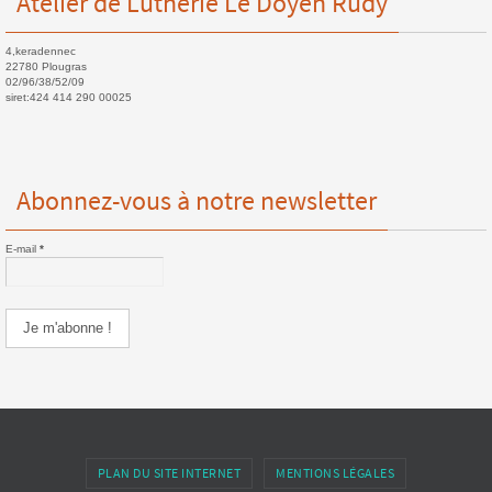
Atelier de Lutherie Le Doyen Rudy
4,keradennec
22780 Plougras
02/96/38/52/09
siret:424 414 290 00025
Abonnez-vous à notre newsletter
E-mail
*
PLAN DU SITE INTERNET
MENTIONS LÉGALES