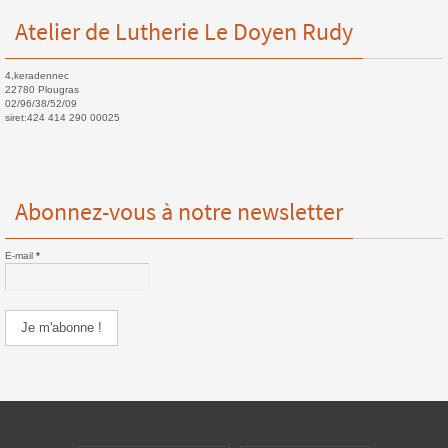
Atelier de Lutherie Le Doyen Rudy
4,keradennec
22780 Plougras
02/96/38/52/09
siret:424 414 290 00025
Abonnez-vous à notre newsletter
E-mail
*