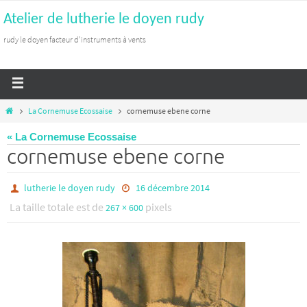
Atelier de lutherie le doyen rudy
rudy le doyen facteur d'instruments à vents
La Cornemuse Ecossaise
cornemuse ebene corne
« La Cornemuse Ecossaise
cornemuse ebene corne
lutherie le doyen rudy
16 décembre 2014
La taille totale est de
pixels
267 × 600