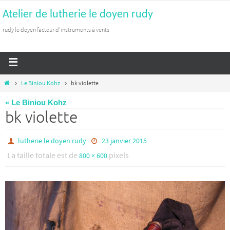
Atelier de lutherie le doyen rudy
rudy le doyen facteur d'instruments à vents
Le Biniou Kohz
bk violette
« Le Biniou Kohz
bk violette
lutherie le doyen rudy
23 janvier 2015
La taille totale est de
pixels
800 × 600