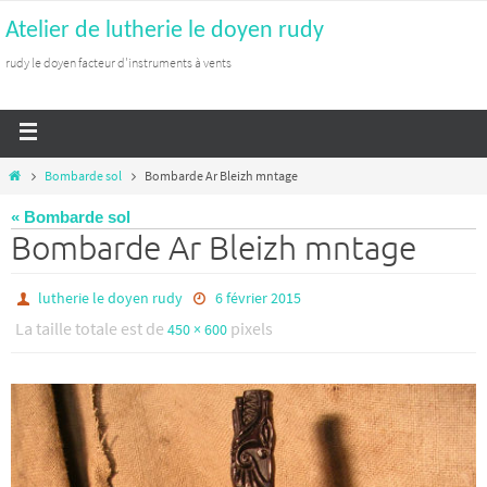
Atelier de lutherie le doyen rudy
rudy le doyen facteur d'instruments à vents
Bombarde sol
Bombarde Ar Bleizh mntage
« Bombarde sol
Bombarde Ar Bleizh mntage
lutherie le doyen rudy
6 février 2015
La taille totale est de
pixels
450 × 600