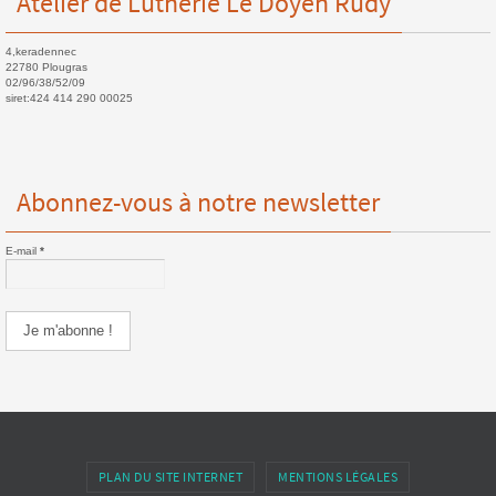
Atelier de Lutherie Le Doyen Rudy
4,keradennec
22780 Plougras
02/96/38/52/09
siret:424 414 290 00025
Abonnez-vous à notre newsletter
E-mail
*
PLAN DU SITE INTERNET
MENTIONS LÉGALES