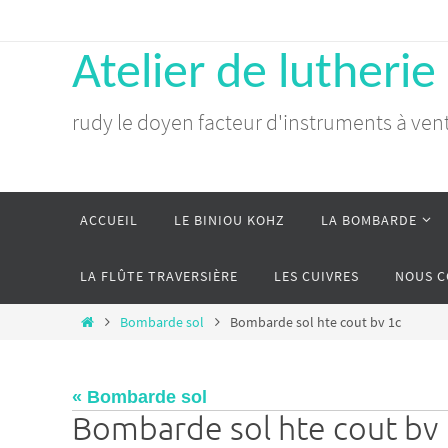
Atelier de lutherie
rudy le doyen facteur d'instruments à ven
ACCUEIL
LE BINIOU KOHZ
LA BOMBARDE
LA FLÛTE TRAVERSIÈRE
LES CUIVRES
NOUS 
Bombarde sol
Bombarde sol hte cout bv 1c
« Bombarde sol
Bombarde sol hte cout bv 