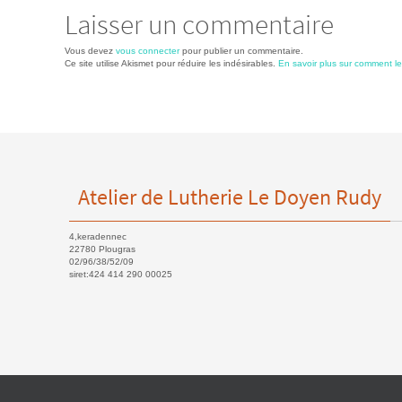
Laisser un commentaire
Vous devez
vous connecter
pour publier un commentaire.
Ce site utilise Akismet pour réduire les indésirables.
En savoir plus sur comment l
Atelier de Lutherie Le Doyen Rudy
4,keradennec
22780 Plougras
02/96/38/52/09
siret:424 414 290 00025