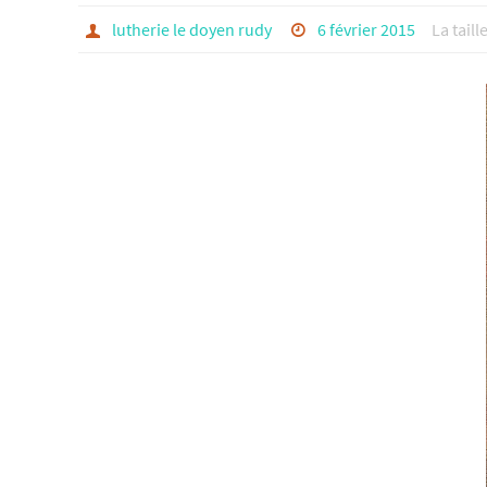
lutherie le doyen rudy
6 février 2015
La taill