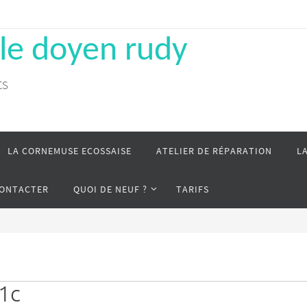
 le doyen rudy
ts
LA CORNEMUSE ECOSSAISE
ATELIER DE RÉPARATION
L
CONTACTER
QUOI DE NEUF ?
TARIFS
1c