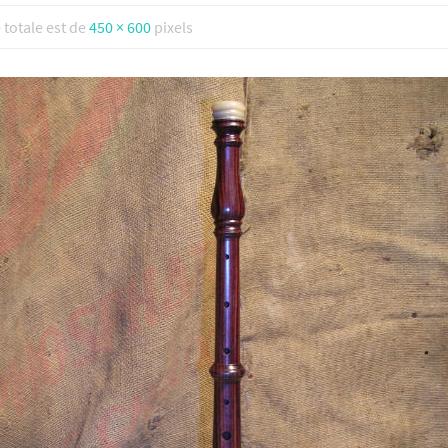
e totale est de
450 × 600
pixels